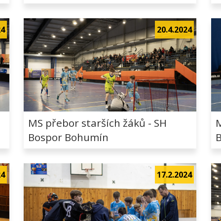
24
20.4.2024
MS přebor starších žáků - SH
M
Bospor Bohumín
24
17.2.2024