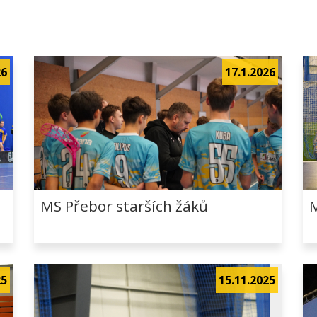
26
17.1.2026
MS Přebor starších žáků
M
25
15.11.2025