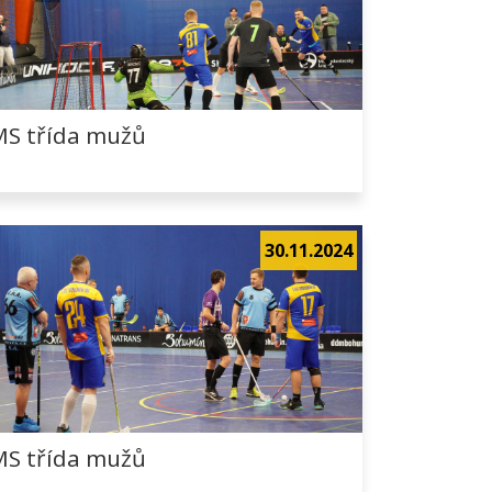
MS třída mužů
30.11.2024
MS třída mužů