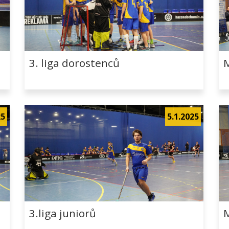
3. liga dorostenců
25
5.1.2025
3.liga juniorů