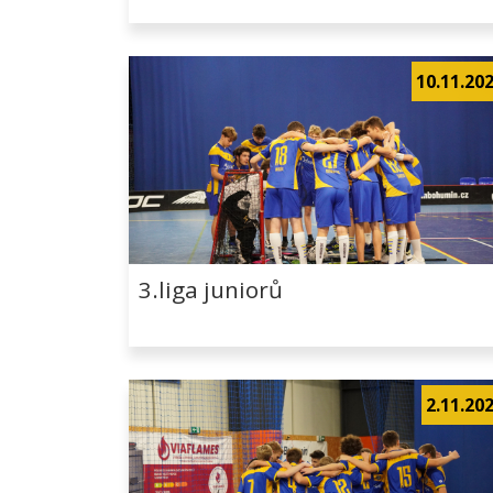
10.11.20
3.liga juniorů
2.11.20