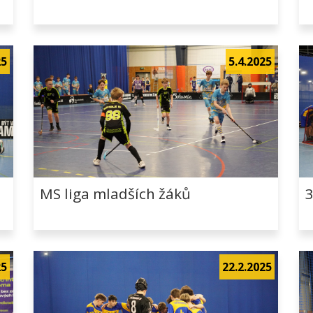
25
5.4.2025
MS liga mladších žáků
3
25
22.2.2025