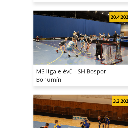
20.4.20
MS liga elévů - SH Bospor
Bohumín
3.3.20