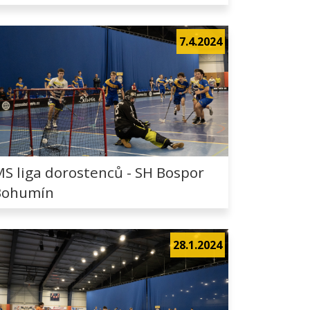
7.4.2024
S liga dorostenců - SH Bospor
Bohumín
28.1.2024