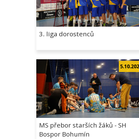
3. liga dorostenců
5.10.20
MS přebor starších žáků - SH
Bospor Bohumín