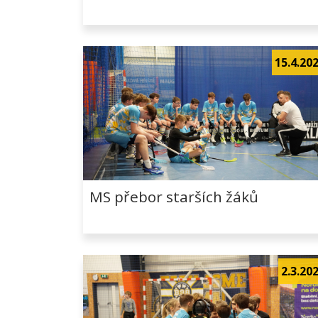
15.4.20
MS přebor starších žáků
2.3.20