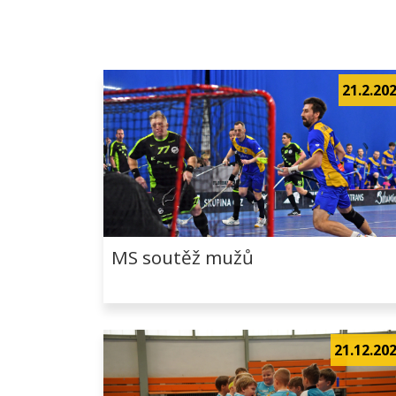
21.2.20
MS soutěž mužů
21.12.20