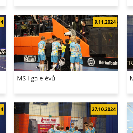
24
9.11.2024
MS liga elévů
M
24
27.10.2024