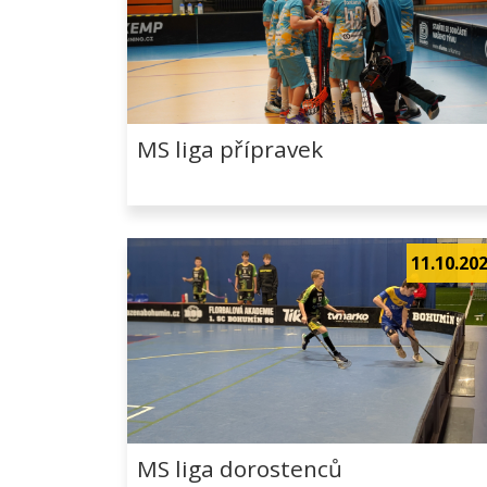
MS liga přípravek
11.10.20
MS liga dorostenců