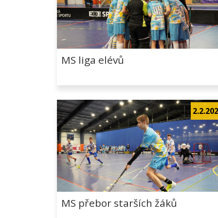
MS liga elévů
2.2.20
MS přebor starších žáků