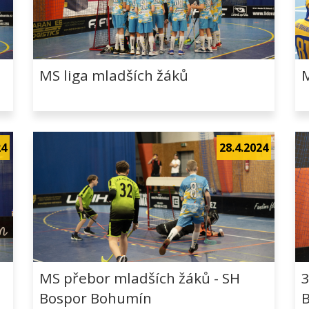
MS liga mladších žáků
M
24
28.4.2024
MS přebor mladších žáků - SH
3
Bospor Bohumín