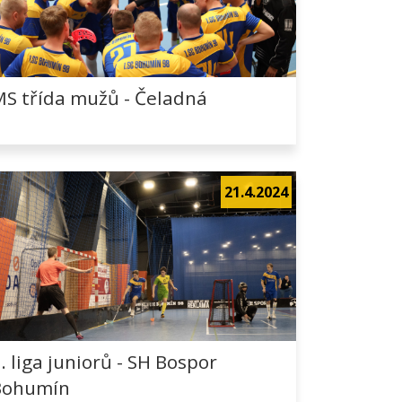
S třída mužů - Čeladná
21.4.2024
. liga juniorů - SH Bospor
Bohumín