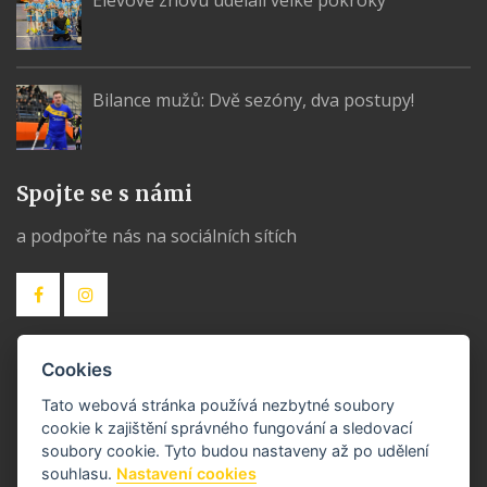
Elévové znovu udělali velké pokroky
Bilance mužů: Dvě sezóny, dva postupy!
Spojte se s námi
a podpořte nás na sociálních sítích
Cookies
Odkazy
Tato webová stránka používá nezbytné soubory
Házená Bohumín
cookie k zajištění správného fungování a sledovací
soubory cookie. Tyto budou nastaveny až po udělení
souhlasu.
Nastavení cookies