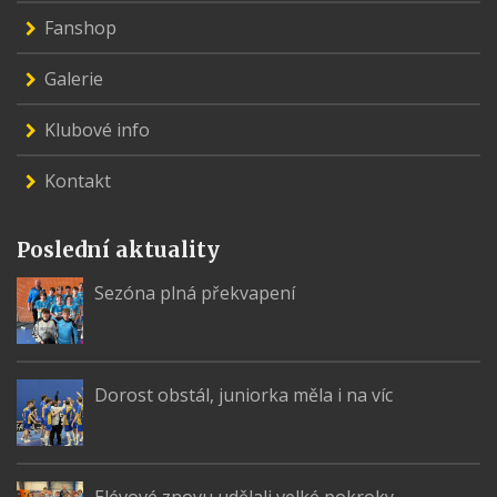
Fanshop
Galerie
Klubové info
Kontakt
Poslední aktuality
Sezóna plná překvapení
Dorost obstál, juniorka měla i na víc