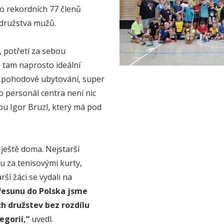
lo rekordních 77 členů
 družstva mužů.
, potřetí za sebou
e tam naprosto ideální
a, pohodové ubytování, super
o personál centra není nic
pu Igor Bruzl, který má pod
é ještě doma. Nejstarší
ku za tenisovými kurty,
ší žáci se vydali na
řesunu do Polska jsme
ch družstev bez rozdílu
egorií,“
uvedl.