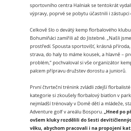
sportovního centra Halniak se tentokrát vyda
výpravy, poprvé se pobytu účastnili i zástupci
Celkově šlo o devátý kemp florbalového klubu
Bohumíňáci zamířili až do Jistebné. „Našli jsm
prostředí. Spousta sportovišť, krásná přírod
strava, do haly to máme kousek, a hlavně – pr
problém,“ pochvaloval si vše organizátor kem
palcem přípravu družstev dorostu a juniorů.
První čtvrteční trénink zvládli zdejší florbalist
kategorie si zkoušely florbalový biatlon v par
nejmladší trénovaly v Domě dětí a mládeže, star
Adventure golf v areálu Bosporu.
„Hned po p
ovšem kluky rozdělili do šesti devítičlenný
věku, abychom pracovali i na propojení kat