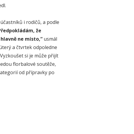
dl.
účastníků i rodičů, a podle
Předpokládám, že
 hlavně ne místo,“
usmál
 úterý a čtvrtek odpoledne
Vyzkoušet si je může přijít
jedou florbalové soutěže,
ategorií od přípravky po