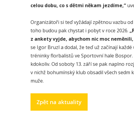
celou dobu, co s dětmi někam jezdíme,“
uve
Organizátoři si teď vyžádají zpětnou vazbu od 
toho budou pak chystat i pobyt v roce 2026.
„
z ankety vyjde, abychom nic moc neměnili,
se Igor Bruzl a dodal, že teď už začínají každé
tréninky florbalistů ve Sportovní hale Bospor. 
kdokoliv. Od soboty 13. září se pak naplno roz
v nichž bohumínský klub obsadil všech sedm k
muže.
Zpět na aktuality