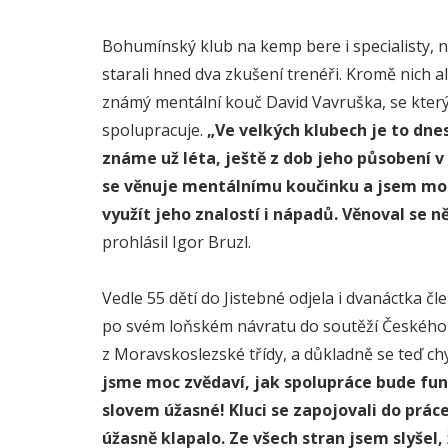
Bohumínský klub na kemp bere i specialisty, 
starali hned dva zkušení trenéři. Kromě nich a
známý mentální kouč David Vavruška, se kter
spolupracuje.
„Ve velkých klubech je to dne
známe už léta, ještě z dob jeho působení 
se věnuje mentálnímu koučinku a jsem moc
využít jeho znalostí i nápadů. Věnoval se n
prohlásil Igor Bruzl.
Vedle 55 dětí do Jistebné odjela i dvanáctka 
po svém loňském návratu do soutěží Českého f
z Moravskoslezské třídy, a důkladně se teď ch
jsme moc zvědaví, jak spolupráce bude fun
slovem úžasné! Kluci se zapojovali do prác
úžasně klapalo. Ze všech stran jsem slyšel,