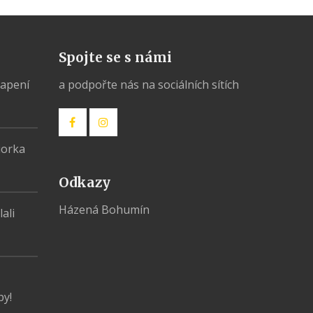
Spojte se s námi
vapení
a podpořte nás na sociálních sítích
iorka
Odkazy
Házená Bohumín
ali
py!