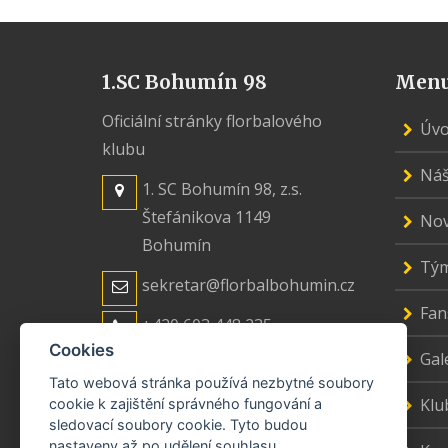
1.SC Bohumín 98
Men
Oficiální stránky florbalového
Úv
klubu
Náš
1. SC Bohumín 98, z.s.
Štefánikova 1149
Nov
Bohumín
Tý
sekretar@florbalbohumin.cz
Fan
+420 603 448 235
Cookies
Gal
Tato webová stránka používá nezbytné soubory
Klu
cookie k zajištění správného fungování a
sledovací soubory cookie. Tyto budou
nastaveny až po udělení souhlasu.