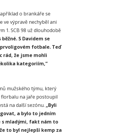
například o brankáře se
le ve výpravě nechyběl ani
ým 1. SCB 98 už dlouhodobě
s běžné. S Davidem se
v prvoligovém fotbale. Teď
 rád, že jsme mohli
ěkolika kategoriím,“
členů mužského týmu, který
lorbalu na jaře postoupil
ystá na další sezónu.
„Byli
govat, a bylo to jedním
e s mladými, fakt nám to
 že to byl nejlepší kemp za