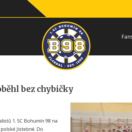
Fan
oběhl bez chybičky
balistů 1. SC Bohumín 98 na
polské Jistebné. Do