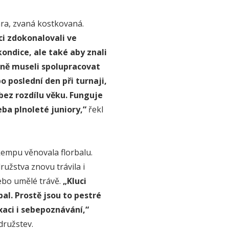
hra, zvaná kostkovaná.
ci zdokonalovali ve
kondice, ale také aby znali
bně museli spolupracovat
 poslední den při turnaji,
bez rozdílu věku. Funguje
eba plnoleté juniory,“
řekl
empu věnovala florbalu.
družstva znovu trávila i
ebo umělé trávě.
„Kluci
bal. Prostě jsou to pestré
axaci i sebepoznávání,“
družstev.