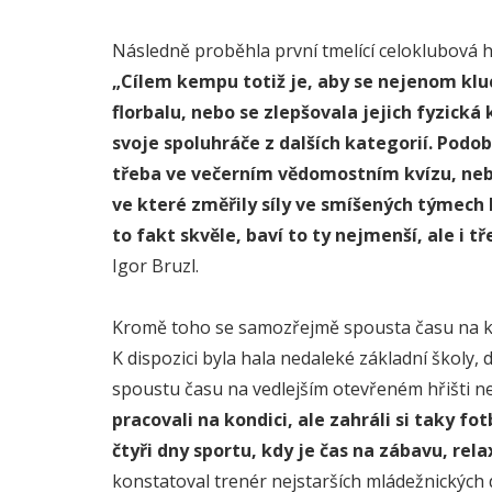
Následně proběhla první tmelící celoklubová 
„Cílem kempu totiž je, aby se nejenom klu
florbalu, nebo se zlepšovala jejich fyzická 
svoje spoluhráče z dalších kategorií. Podo
třeba ve večerním vědomostním kvízu, nebo
ve které změřily síly ve smíšených týmech 
to fakt skvěle, baví to ty nejmenší, ale i tř
Igor Bruzl.
Kromě toho se samozřejmě spousta času na k
K dispozici byla hala nedaleké základní školy, 
spoustu času na vedlejším otevřeném hřišti n
pracovali na kondici, ale zahráli si taky fot
čtyři dny sportu, kdy je čas na zábavu, rel
konstatoval trenér nejstarších mládežnických 