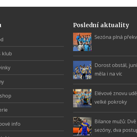
u
Poslední aktuality
Sezóna plná přek
od
 klub
Dorost obstál, jun
inky
měla i na víc
my
Elévové znovu uděl
shop
velké pokroky
erie
Bilance mužů: Dvě
bové info
sezóny, dva postu