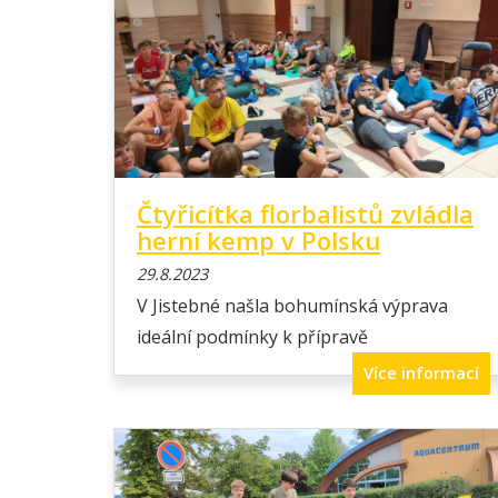
Čtyřicítka florbalistů zvládla
herní kemp v Polsku
29.8.2023
V Jistebné našla bohumínská výprava
ideální podmínky k přípravě
Více informací