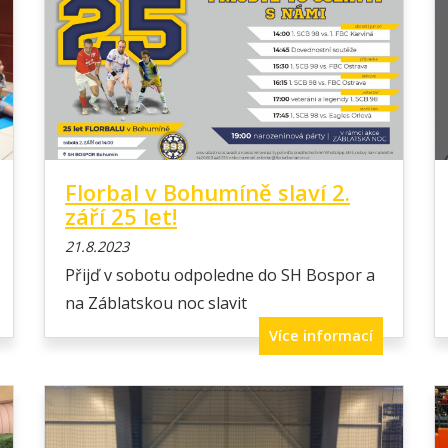
Florbal v Bohumíně slaví 2.
září 25 let!
21.8.2023
Přijď v sobotu odpoledne do SH Bospor a
na Záblatskou noc slavit
Více informací