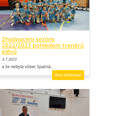
Zhodnocení sezóny
2022/2023 pohledem trenérů
elévů
3.7.2023
a že nebyla vůbec špatná...
Více informací