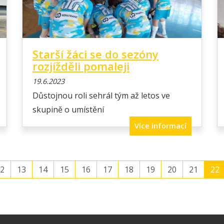
Starší žáci se do sezóny
rozjížděli pomaleji
19.6.2023
Důstojnou roli sehrál tým až letos ve
skupině o umístění
Více informací
2
13
14
15
16
17
18
19
20
21
22