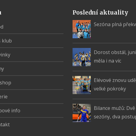
u
Poslední aktuality
Sezóna plná přek
od
 klub
Dorost obstál, jun
inky
měla i na víc
my
Elévové znovu uděl
shop
velké pokroky
erie
Bilance mužů: Dvě
bové info
sezóny, dva postu
takt