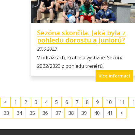
Sezóna skončila. Jaká byla z
pohledu dorostu a juniorů?
27.6.2023
V odrážkách, krátce a výstižně. Sezóna
2022/2023 z pohledu trenérů.
Více informací
<
1
2
3
4
5
6
7
8
9
10
11
1
33
34
35
36
37
38
39
40
41
>