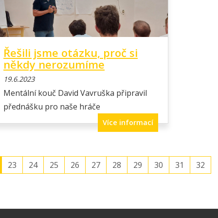
Řešili jsme otázku, proč si
někdy nerozumíme
19.6.2023
Mentální kouč David Vavruška připravil
přednášku pro naše hráče
Více informací
23
24
25
26
27
28
29
30
31
32