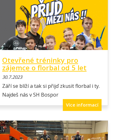
Otevřené tréninky pro
zájemce o florbal od 5 let
30.7.2023
Září se blíží a tak si přijď zkusit florbal i ty.
Najdeš nás v SH Bospor
Více informací