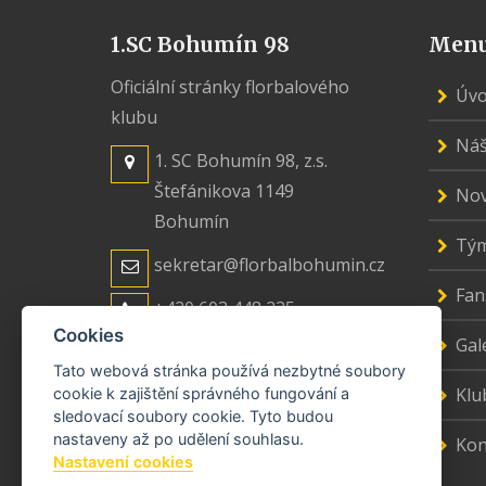
1.SC Bohumín 98
Men
Oficiální stránky florbalového
Úv
klubu
Náš
1. SC Bohumín 98, z.s.
Štefánikova 1149
Nov
Bohumín
Tý
sekretar@florbalbohumin.cz
Fan
+420 603 448 235
Cookies
Gal
Tato webová stránka používá nezbytné soubory
Klu
cookie k zajištění správného fungování a
sledovací soubory cookie. Tyto budou
nastaveny až po udělení souhlasu.
Kon
Nastavení cookies