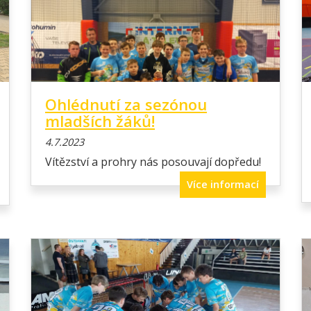
Ohlédnutí za sezónou
mladších žáků!
4.7.2023
Vítězství a prohry nás posouvají dopředu!
Více informací