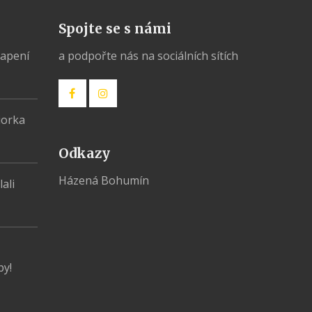
Spojte se s námi
vapení
a podpořte nás na sociálních sítích
iorka
Odkazy
Házená Bohumín
ali
py!