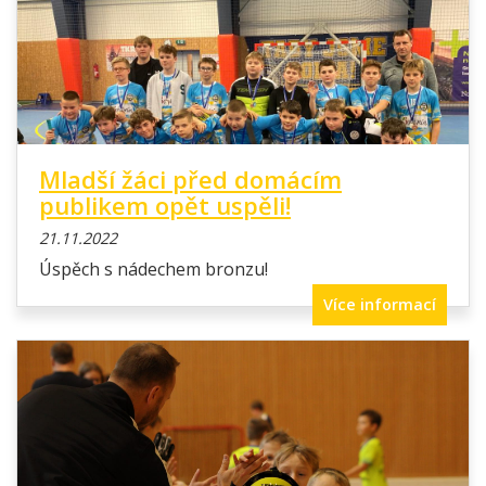
Mladší žáci před domácím
publikem opět uspěli!
21.11.2022
Úspěch s nádechem bronzu!
Více informací