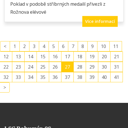
Poklad v podobě stříbrných medailí přivezli z
Rožnova elévové
Více informací
<
1
2
3
4
5
6
7
8
9
10
11
12
13
14
15
16
17
18
19
20
21
22
23
24
25
26
27
28
29
30
31
32
33
34
35
36
37
38
39
40
41
>