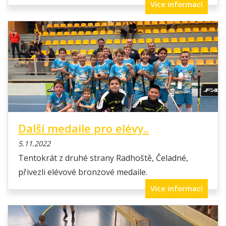
Více informací
Další medaile pro elévy..
5.11.2022
Tentokrát z druhé strany Radhoště, Čeladné,
přivezli elévové bronzové medaile.
Více informací