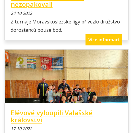
nezopakovali
24.10.2022
Z turnaje Moravskoslezské ligy přivezlo družstvo
dorostenců pouze bod.
Více informací
Elévové vyloupili Valašské
království
17.10.2022