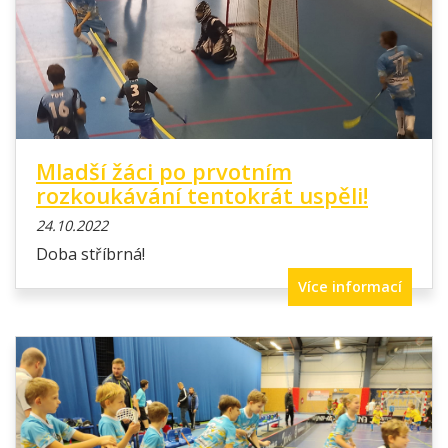
Mladší žáci po prvotním
rozkoukávání tentokrát uspěli!
24.10.2022
Doba stříbrná!
Více informací