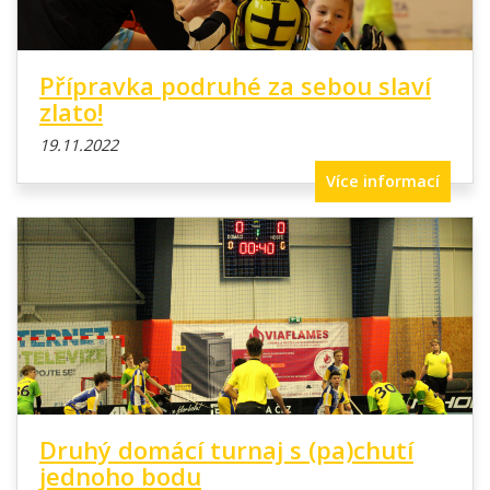
Přípravka podruhé za sebou slaví
zlato!
19.11.2022
Více informací
Druhý domácí turnaj s (pa)chutí
jednoho bodu