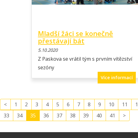
Mladší žáci se konečně
přestávají bát
5.10.2020
Z Paskova se vrátil tým s prvním vítězství
sezóny
Více informací
<
1
2
3
4
5
6
7
8
9
10
11
1
33
34
35
36
37
38
39
40
41
>