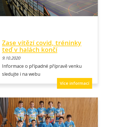
Zase vítězí covid, tréninky
teď v halách končí
9.10.2020
Informace o případné přípravě venku
sledujte i na webu
Více informací