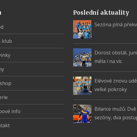
u
Poslední aktuality
Sezóna plná přek
od
 klub
Dorost obstál, jun
inky
měla i na víc
my
Elévové znovu uděl
shop
velké pokroky
erie
Bilance mužů: Dvě
bové info
sezóny, dva postu
takt