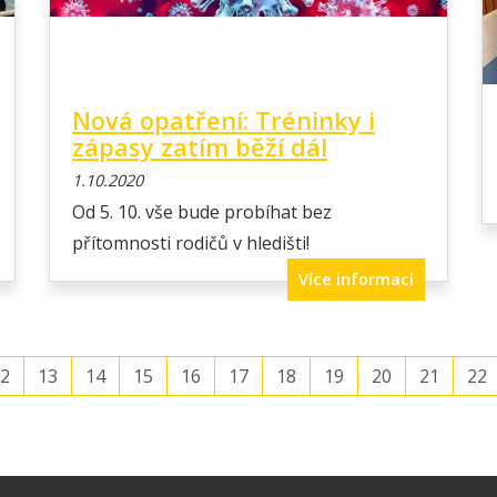
Nová opatření: Tréninky i
zápasy zatím běží dál
1.10.2020
Od 5. 10. vše bude probíhat bez
přítomnosti rodičů v hledišti!
Více informací
2
13
14
15
16
17
18
19
20
21
22