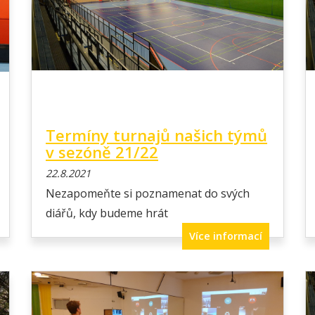
Termíny turnajů našich týmů
v sezóně 21/22
22.8.2021
Nezapomeňte si poznamenat do svých
diářů, kdy budeme hrát
Více informací