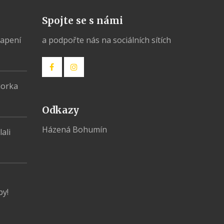
Spojte se s námi
vapení
a podpořte nás na sociálních sítích
iorka
Odkazy
Házená Bohumín
ali
py!