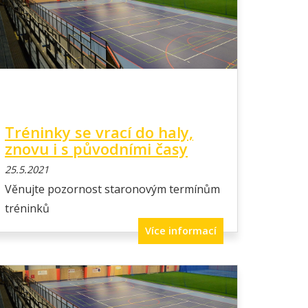
Tréninky se vrací do haly,
znovu i s původními časy
25.5.2021
Věnujte pozornost staronovým termínům
tréninků
Více informací