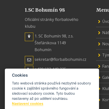
1.SC Bohumín 98
Men
Oficiální stránky florbalového
Úv
klubu
Náš
1. SC Bohumín 98, z.s.
Štefánikova 1149
Nov
Bohumín
Tý
sekretar@florbalbohumin.cz
Fan
+420 603 448 235
Cookies
Gal
Tato webová stránka používá nezbytné soubory
Klu
cookie k zajištění správného fungování a
sledovací soubory cookie. Tyto budou
nastaveny až po udělení souhlasu.
Kon
Nastavení cookies