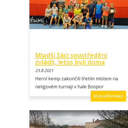
Mladší žáci soustředění
zvládli, letos byli doma
23.8.2021
Herní kemp zakončili třetím místem na
neligovém turnaji v hale Bospor
Více informací