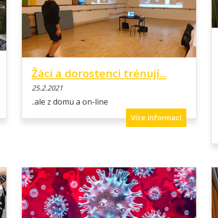
Žáci a dorostenci trénují...
25.2.2021
..ale z domu a on-line
Více informací