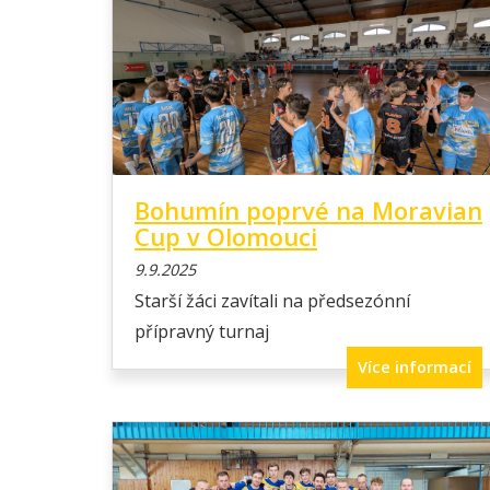
Bohumín poprvé na Moravian
Cup v Olomouci
9.9.2025
Starší žáci zavítali na předsezónní
přípravný turnaj
Více informací