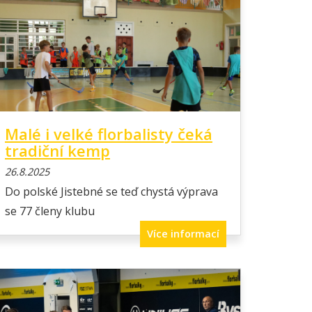
Malé i velké florbalisty čeká
tradiční kemp
26.8.2025
Do polské Jistebné se teď chystá výprava
se 77 členy klubu
Více informací