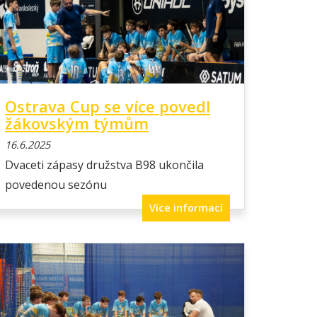
Ostrava Cup se více povedl
žákovským týmům
16.6.2025
Dvaceti zápasy družstva B98 ukončila
povedenou sezónu
Více informací