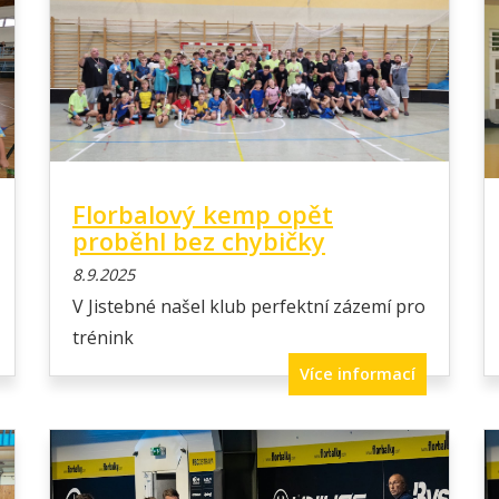
Florbalový kemp opět
proběhl bez chybičky
8.9.2025
V Jistebné našel klub perfektní zázemí pro
trénink
Více informací