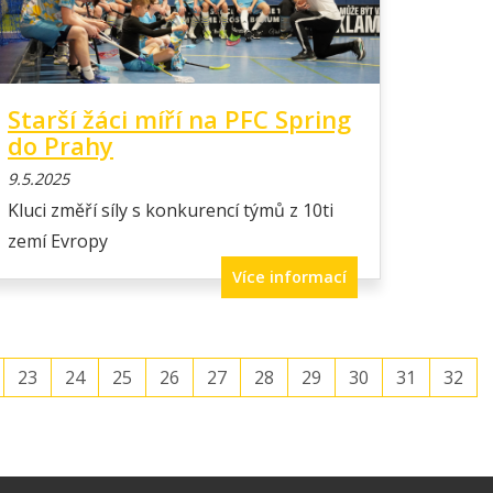
Starší žáci míří na PFC Spring
do Prahy
9.5.2025
Kluci změří síly s konkurencí týmů z 10ti
zemí Evropy
Více informací
23
24
25
26
27
28
29
30
31
32