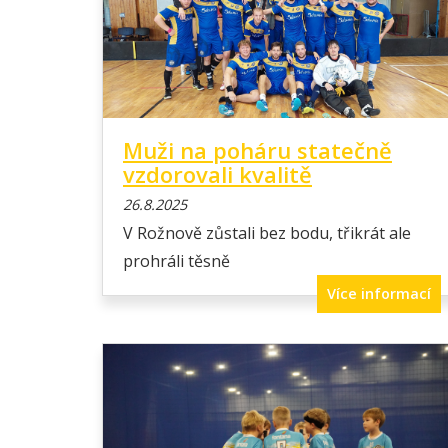
Muži na poháru statečně
vzdorovali kvalitě
26.8.2025
V Rožnově zůstali bez bodu, třikrát ale
prohráli těsně
Více informací