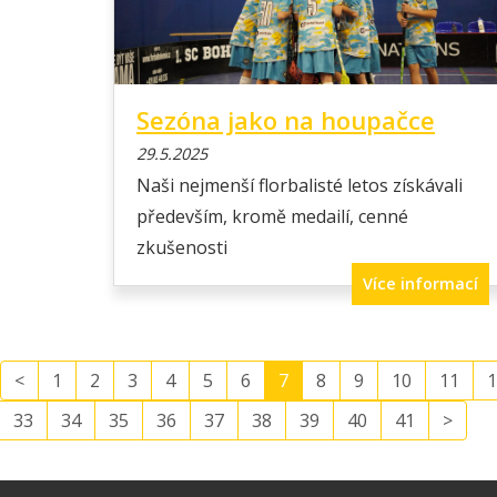
Sezóna jako na houpačce
29.5.2025
Naši nejmenší florbalisté letos získávali
především, kromě medailí, cenné
zkušenosti
Více informací
<
1
2
3
4
5
6
7
8
9
10
11
1
33
34
35
36
37
38
39
40
41
>