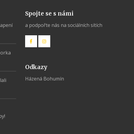
Spojte se s námi
vapení
a podpořte nás na sociálních sítích
iorka
Odkazy
Házená Bohumín
ali
py!