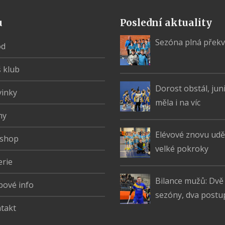
u
Poslední aktuality
Sezóna plná přek
od
 klub
Dorost obstál, jun
inky
měla i na víc
my
Elévové znovu uděl
shop
velké pokroky
erie
Bilance mužů: Dvě
bové info
sezóny, dva postu
takt