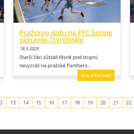
Pražskou jízdu na PFC Spring
zastavilo čtvrtfinále
18.5.2025
Starší žáci zůstali těsně pod stupni,
nevyzráli na pražské Panthers...
Více informací
2
13
14
15
16
17
18
19
20
21
22