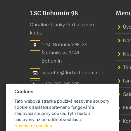
1.SC Bohumín 98
Men
Oficiální stránky florbalového
Úv
klubu
Náš
1. SC Bohumín 98, z.s.
Štefánikova 1149
Nov
Bohumín
Tý
sekretar@florbalbohumin.cz
Fan
+420 603 448 235
Cookies
Gal
Tato webová stránka používá nezbytné soubory
Klu
cookie k zajištění správného fungování a
sledovací soubory cookie. Tyto budou
nastaveny až po udělení souhlasu.
Kon
Nastavení cookies